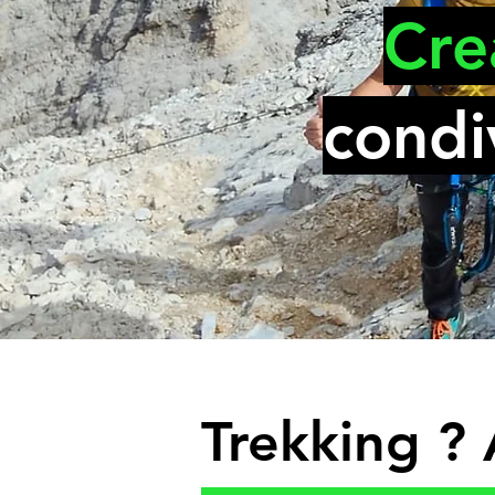
Cre
condi
Trekking ? 