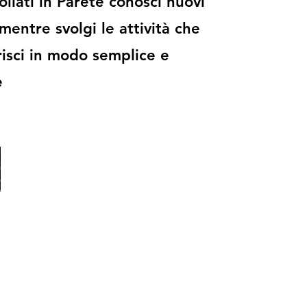
llati in Parete conosci nuovi
mentre svolgi le attività che
risci in modo semplice e
e