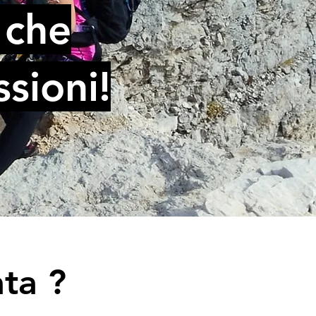
che
sioni!
ta ?