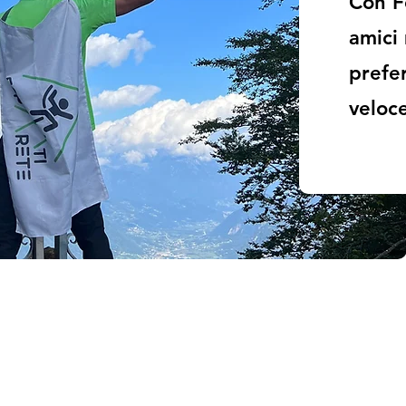
Con Fo
amici 
prefe
veloc