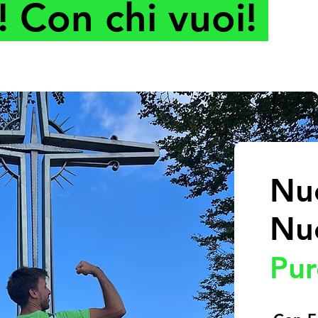
! Con chi vuoi!
Nuo
Nuo
Pur