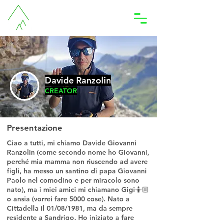
Accedi
Davide Ranzolin
CREATOR
Presentazione
Ciao a tutti, mi chiamo Davide Giovanni
Ranzolin (come secondo nome ho Giovanni,
perché mia mamma non riuscendo ad avere
figli, ha messo un santino di papa Giovanni
Paolo nel comodino e per miracolo sono
nato), ma i miei amici mi chiamano Gigi🤷🏼
o ansia (vorrei fare 5000 cose). Nato a
Cittadella il 01/08/1981, ma da sempre
residente a Sandrigo. Ho iniziato a fare