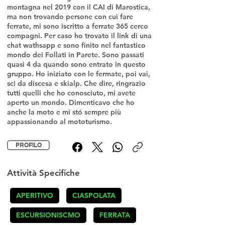
montagna nel 2019 con il CAI di Marostica,
ma non trovando persone con cui fare
ferrate, mi sono iscritto a ferrate 365 cerco
compagni. Per caso ho trovato il link di una
chat wathsapp e sono finito nel fantastico
mondo dei Follati in Parete. Sono passati
quasi 4 da quando sono entrato in questo
gruppo. Ho iniziato con le fermate, poi vai,
sci da discesa e skialp. Che dire, ringrazio
tutti quelli che ho conosciuto, mi avete
aperto un mondo. Dimenticavo che ho
anche la moto e mi stó sempre più
appassionando al mototurismo.
PROFILO
Attività Specifiche
APERITIVO
CIASPOLATA
ESCURSIONISCMO
FERRATA