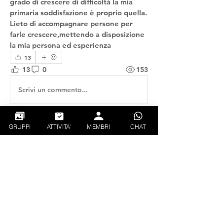
grado di crescere di difficoltà la mia 
primaria soddisfazione è proprio quella. 
Lieto di accompagnare persone per 
farle crescere,mettendo a disposizione 
la mia persona ed esperienza
13
13
0
153
Scrivi un commento...
GRUPPI
ATTIVITA'
MEMBRI
CHAT
Info
Presentati alla Community di Follati in
Parete
Follati
Garda Lake
Segui
eugenio miotto
Segui