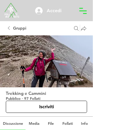
Accedi
Gruppi
Trekking e Cammini
Pubblico
·
97 Follati
Iscriviti
Discussione
Media
File
Follati
Info