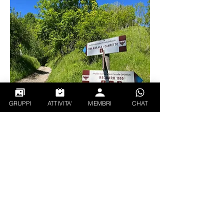
GRUPPI
ATTIVITA'
MEMBRI
CHAT
km 11,5km
dislivello+ mt 690m
2
2
0
35
Write a comment...