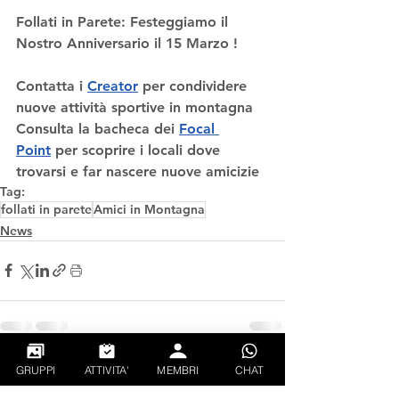
Follati in Parete: Festeggiamo il 
Nostro Anniversario il 15 Marzo !
Contatta i 
Creator
 per condividere 
nuove attività sportive in montagna
Consulta la bacheca dei 
Focal 
Point
 per scoprire i locali dove 
trovarsi e far nascere nuove amicizie
Tag:
follati in parete
Amici in Montagna
News
GRUPPI
ATTIVITA'
MEMBRI
CHAT
Mostra tutti
Post correlati