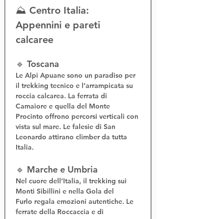
⛰️ Centro Italia: 
Appennini e pareti 
calcaree
🔹 Toscana
Le 
Alpi Apuane
 sono un paradiso per 
il 
trekking tecnico
 e l’
arrampicata su 
roccia calcarea
. La 
ferrata di 
Camaiore
 e quella del 
Monte 
Procinto
 offrono percorsi verticali con 
vista sul mare. Le falesie di San 
Leonardo attirano climber da tutta 
Italia.
🔹 Marche e Umbria
Nel cuore dell’Italia, il 
trekking sui 
Monti Sibillini
 e nella 
Gola del 
Furlo
 regala emozioni autentiche. Le 
ferrate della Roccaccia
 e di 