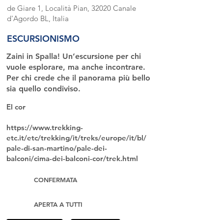
de Giare 1, Località Pian, 32020 Canale
d'Agordo BL, Italia
ESCURSIONISMO
Zaini in Spalla! Un’escursione per chi
vuole esplorare, ma anche incontrare.
Per chi crede che il panorama più bello
sia quello condiviso.
El cor
https://www.trekking-
etc.it/etc/trekking/it/treks/europe/it/bl/
pale-di-san-martino/pale-dei-
balconi/cima-dei-balconi-cor/trek.html
CONFERMATA
APERTA A TUTTI