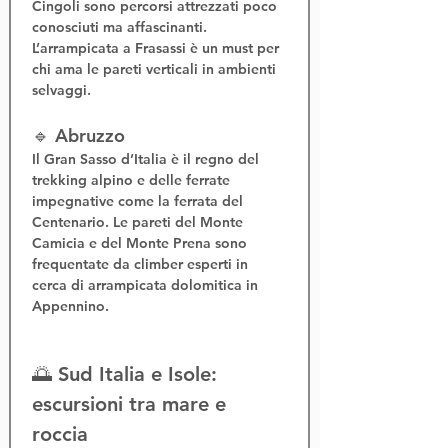
Cingoli
 sono percorsi attrezzati poco 
conosciuti ma affascinanti. 
L’
arrampicata a Frasassi
 è un must per 
chi ama le pareti verticali in ambienti 
selvaggi.
🔹 Abruzzo
Il 
Gran Sasso d’Italia
 è il regno del 
trekking alpino
 e delle 
ferrate 
impegnative
 come la 
ferrata del 
Centenario
. Le pareti del Monte 
Camicia e del Monte Prena sono 
frequentate da climber esperti in 
cerca di 
arrampicata dolomitica in 
Appennino
.
🌅 Sud Italia e Isole: 
escursioni tra mare e 
roccia