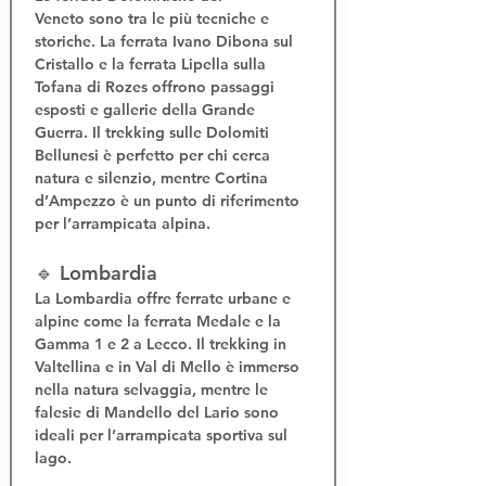
Veneto
 sono tra le più tecniche e 
storiche. La 
ferrata Ivano Dibona
 sul 
Cristallo e la 
ferrata Lipella
 sulla 
Tofana di Rozes offrono passaggi 
esposti e gallerie della Grande 
Guerra. Il 
trekking sulle Dolomiti 
Bellunesi
 è perfetto per chi cerca 
natura e silenzio, mentre Cortina 
d’Ampezzo è un punto di riferimento 
per l’
arrampicata alpina
.
🔹 Lombardia
La Lombardia offre 
ferrate urbane e 
alpine
 come la 
ferrata Medale
 e la 
Gamma 1 e 2
 a Lecco. Il 
trekking in 
Valtellina
 e in Val di Mello è immerso 
nella natura selvaggia, mentre le 
falesie di Mandello del Lario sono 
ideali per l’
arrampicata sportiva sul 
lago
.