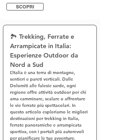
SCOPRI
🏞️ Trekking, Ferrate e 
Arrampicate in Italia: 
Esperienze Outdoor da 
Nord a Sud
L’Italia è una terra di montagne, 
sentieri e pareti verticali. Dalle 
Dolomiti alle falesie sarde, ogni 
regione offre 
attività outdoor
 per chi 
ama camminare, scalare o affrontare 
le 
vie ferrate
 più spettacolari. In 
questo articolo esploriamo le migliori 
destinazioni per 
trekking in Italia
, 
ferrate panoramiche
 e 
arrampicata 
sportiva
, con i portali più autorevoli 
per pianificare le tue avventure.