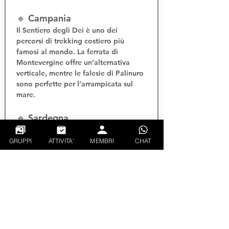
🔹 Campania
Il 
Sentiero degli Dei
 è uno dei 
percorsi di 
trekking costiero
 più 
famosi al mondo. La 
ferrata di 
Montevergine
 offre un’alternativa 
verticale, mentre le falesie di Palinuro 
sono perfette per l’
arrampicata sul 
mare
.
🔹 Sardegna
La Sardegna è una terra di 
ferrate 
costiere
 come la 
ferrata Cabirol
 ad 
GRUPPI
ATTIVITA'
MEMBRI
CHAT
Alghero e quella di 
Masua
. Il 
trekking 
nel Supramonte
 e l’
arrampicata a 
Cala Gonone
 offrono esperienze 
selvagge e spettacolari.
🌐 Portali autorevoli per 
attività outdoor