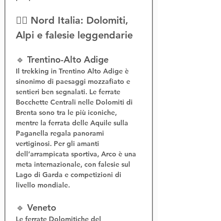
🧗‍♂️ Nord Italia: Dolomiti, 
Alpi e falesie leggendarie
🔹 Trentino-Alto Adige
Il 
trekking in Trentino Alto Adige
 è 
sinonimo di paesaggi mozzafiato e 
sentieri ben segnalati. Le 
ferrate 
Bocchette Centrali
 nelle Dolomiti di 
Brenta sono tra le più iconiche, 
mentre la 
ferrata delle Aquile
 sulla 
Paganella regala panorami 
vertiginosi. Per gli amanti 
dell’
arrampicata sportiva
, Arco è una 
meta internazionale, con falesie sul 
Lago di Garda e competizioni di 
livello mondiale.
🔹 Veneto
Le 
ferrate Dolomitiche del 