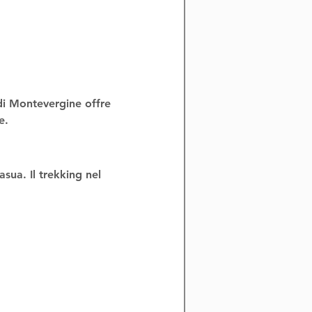
 di Montevergine
 offre 
e
.
asua
. Il 
trekking nel 