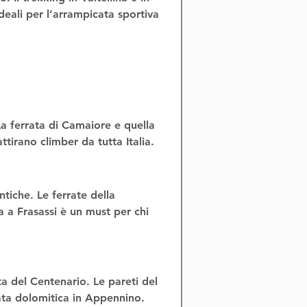
eali per l’
arrampicata sportiva 
La 
ferrata di Camaiore
 e quella 
ttirano climber da tutta Italia.
ntiche. Le 
ferrate della 
 a Frasassi
 è un must per chi 
ta del Centenario
. Le pareti del 
ta dolomitica in Appennino
.