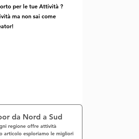
rto per le tue Attività ?
tività ma non sai come
eator!
door da Nord a Sud
ogni regione offre 
attività 
to articolo esploriamo le migliori 