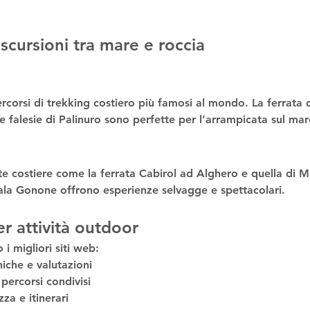
 escursioni tra mare e roccia
rcorsi di 
trekking costiero
 più famosi al mondo. La 
ferrata
e falesie di Palinuro sono perfette per l’
arrampicata sul mar
te costiere
 come la 
ferrata Cabirol
 ad Alghero e quella di 
M
ala Gonone
 offrono esperienze selvagge e spettacolari.
er attività outdoor
 i migliori siti web:
niche e valutazioni
percorsi condivisi
za e itinerari