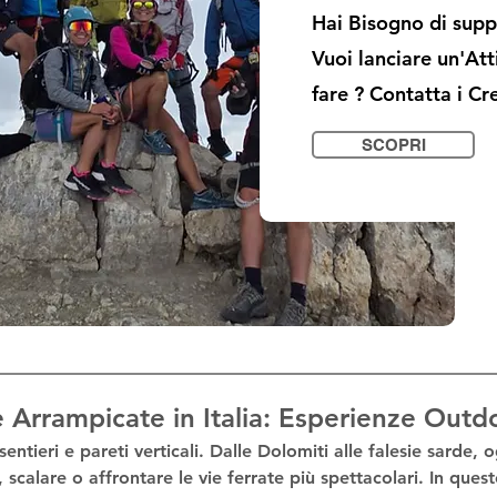
Hai Bisogno di suppo
Vuoi lanciare un'At
fare ? Contatta i Cr
SCOPRI
 e Arrampicate in Italia: Esperienze Out
sentieri e pareti verticali. Dalle Dolomiti alle falesie sarde, 
scalare o affrontare le 
vie ferrate
 più spettacolari. In ques