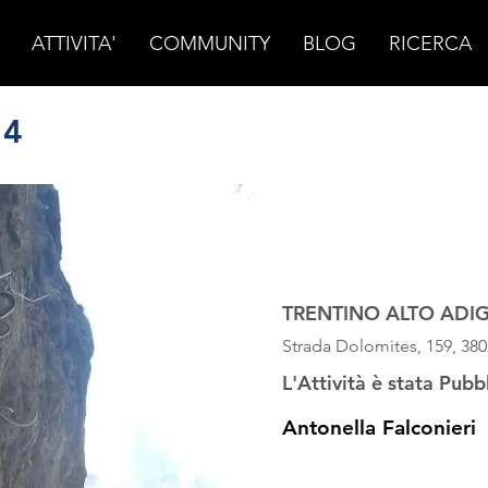
ATTIVITA'
COMMUNITY
BLOG
RICERCA
 4
OTTOBRE 2023
sabato 7 ottobre 
TRENTINO ALTO ADI
Strada Dolomites, 159, 3803
L'Attività è stata Pubb
Antonella Falconieri