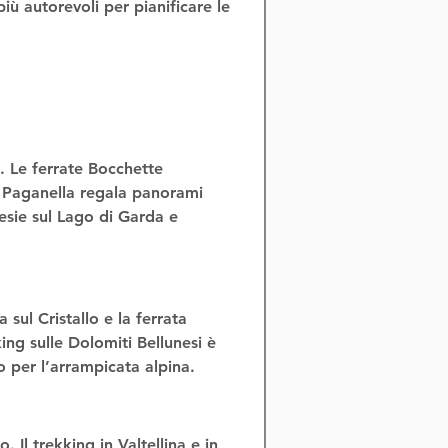
 più autorevoli per pianificare le 
. Le 
ferrate Bocchette 
a Paganella regala panorami 
esie sul Lago di Garda e 
na
 sul Cristallo e la 
ferrata 
ing sulle Dolomiti Bellunesi
 è 
 per l’
arrampicata alpina
.
o. Il 
trekking in Valtellina
 e in 