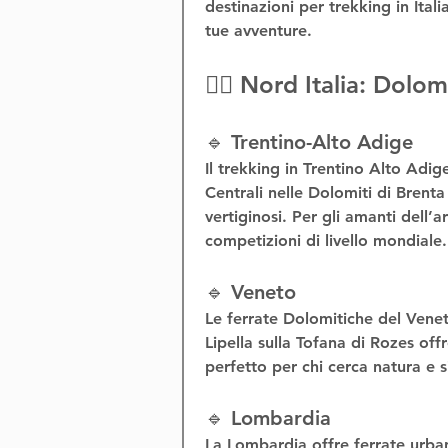
destinazioni per 
trekking in Itali
tue avventure.
🧗‍♂️ Nord Italia: Dolo
🔹 Trentino-Alto Adige
Il 
trekking in Trentino Alto Adig
Centrali
 nelle Dolomiti di Brenta
vertiginosi. Per gli amanti dell’
a
competizioni di livello mondiale.
🔹 Veneto
Le 
ferrate Dolomitiche del Vene
Lipella
 sulla Tofana di Rozes off
perfetto per chi cerca natura e 
🔹 Lombardia
La Lombardia offre 
ferrate urba