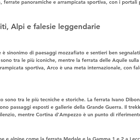
a
, 
ferrate panoramiche
 e 
arrampicata sportiva
, con i portali
miti, Alpi e falesie leggendarie
e
 è sinonimo di paesaggi mozzafiato e sentieri ben segnalati
 sono tra le più iconiche, mentre la 
ferrata delle Aquile
 sull
rrampicata sportiva
, Arco è una meta internazionale, con fal
to
 sono tra le più tecniche e storiche. La 
ferrata Ivano Dibo
rono passaggi esposti e gallerie della Grande Guerra. Il 
trekk
silenzio, mentre Cortina d’Ampezzo è un punto di riferimento
ne e alpine
 come la 
ferrata Medale
 e la 
Gamma 1 e 2
 a Lecc