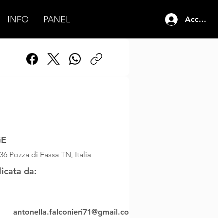
INFO
PANEL
Accedi
2023
06:00
GE
6 Pozza di Fassa TN, Italia
licata da:
antonella.falconieri71@gmail.co