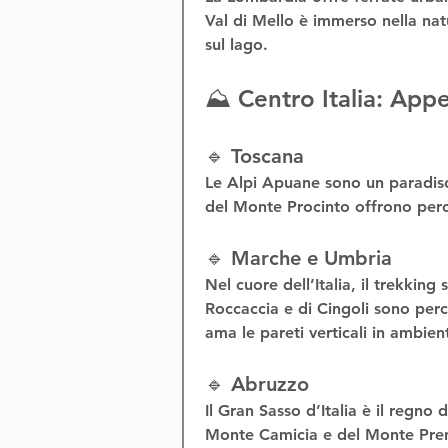
Val di Mello è immerso nella natu
sul lago
.
⛰️ Centro Italia: Appe
🔹 Toscana
Le 
Alpi Apuane
 sono un paradiso
del 
Monte Procinto
 offrono perc
🔹 Marche e Umbria
Nel cuore dell’Italia, il 
trekking s
Roccaccia
 e di 
Cingoli
 sono perc
ama le pareti verticali in ambient
🔹 Abruzzo
Il 
Gran Sasso d’Italia
 è il regno d
Monte Camicia e del Monte Prena