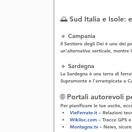
🌅 Sud Italia e Isole:
🔹 Campania
Il 
Sentiero degli Dei
 è uno dei pe
un’alternativa verticale, mentre l
🔹 Sardegna
La Sardegna è una terra di 
ferra
Supramonte
 e l’
arrampicata a C
🌐 Portali autorevoli p
Per pianificare le tue uscite, ecco
VieFerrate.it
 – Relazioni tec
Wikiloc.com
 – Tracce GPS e 
Montagna.tv
 – News, sicurez