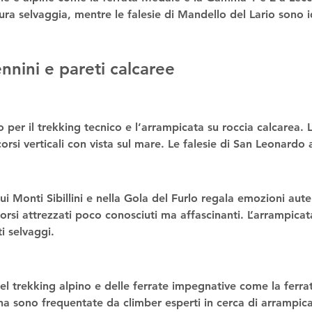
ra selvaggia, mentre le falesie di Mandello del Lario sono id
nnini e pareti calcaree
 per il 
trekking tecnico
 e l’
arrampicata su roccia calcarea
. 
orsi verticali con vista sul mare. Le falesie di San Leonardo a
ui Monti Sibillini
 e nella 
Gola del Furlo
 regala emozioni aute
orsi attrezzati poco conosciuti ma affascinanti. L’
arrampicata
i selvaggi.
el 
trekking alpino
 e delle 
ferrate impegnative
 come la 
ferra
 sono frequentate da climber esperti in cerca di 
arrampica