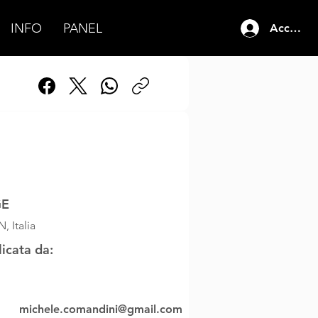
INFO
PANEL
Accedi
bre 2023
03:00
GE
, Italia
licata da:
michele.comandini@gmail.com