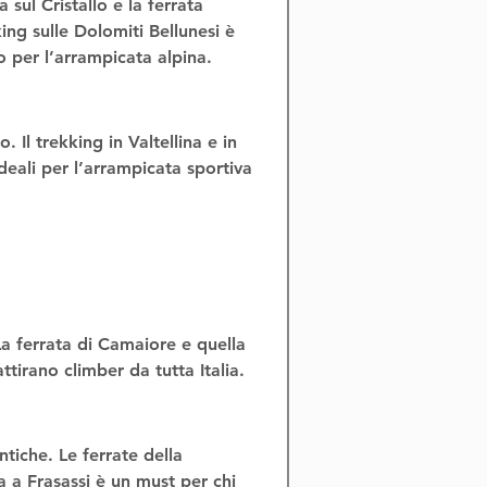
na
 sul Cristallo e la 
ferrata 
ing sulle Dolomiti Bellunesi
 è 
 per l’
arrampicata alpina
.
o. Il 
trekking in Valtellina
 e in 
eali per l’
arrampicata sportiva 
La 
ferrata di Camaiore
 e quella 
ttirano climber da tutta Italia.
ntiche. Le 
ferrate della 
 a Frasassi
 è un must per chi 