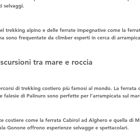
i selvaggi.
el 
trekking alpino
 e delle 
ferrate impegnative
 come la 
ferra
 sono frequentate da climber esperti in cerca di 
arrampica
 escursioni tra mare e roccia
rcorsi di 
trekking costiero
 più famosi al mondo. La 
ferrata
e falesie di Palinuro sono perfette per l’
arrampicata sul mar
te costiere
 come la 
ferrata Cabirol
 ad Alghero e quella di 
M
ala Gonone
 offrono esperienze selvagge e spettacolari.