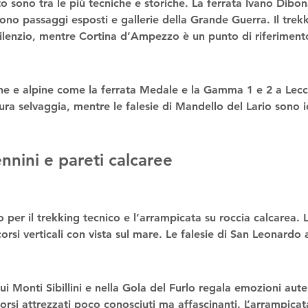
to
 sono tra le più tecniche e storiche. La 
ferrata Ivano Dibo
rono passaggi esposti e gallerie della Grande Guerra. Il 
trekk
silenzio, mentre Cortina d’Ampezzo è un punto di riferimento
ne e alpine
 come la 
ferrata Medale
 e la 
Gamma 1 e 2
 a Lecc
ra selvaggia, mentre le falesie di Mandello del Lario sono id
nnini e pareti calcaree
 per il 
trekking tecnico
 e l’
arrampicata su roccia calcarea
. 
orsi verticali con vista sul mare. Le falesie di San Leonardo a
ui Monti Sibillini
 e nella 
Gola del Furlo
 regala emozioni aute
orsi attrezzati poco conosciuti ma affascinanti. L’
arrampicata