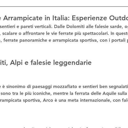
 e Arrampicate in Italia: Esperienze Out
sentieri e pareti verticali. Dalle Dolomiti alle falesie sarde, 
scalare o affrontare le 
vie ferrate
 più spettacolari. In ques
a
, 
ferrate panoramiche
 e 
arrampicata sportiva
, con i portali
miti, Alpi e falesie leggendarie
e
 è sinonimo di paesaggi mozzafiato e sentieri ben segnalati
 sono tra le più iconiche, mentre la 
ferrata delle Aquile
 sull
rrampicata sportiva
, Arco è una meta internazionale, con fal