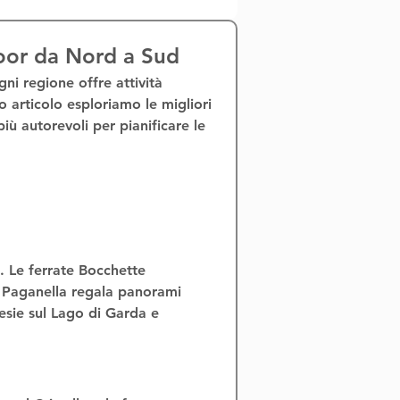
door da Nord a Sud
ogni regione offre 
attività 
to articolo esploriamo le migliori 
 più autorevoli per pianificare le 
. Le 
ferrate Bocchette 
a Paganella regala panorami 
esie sul Lago di Garda e 