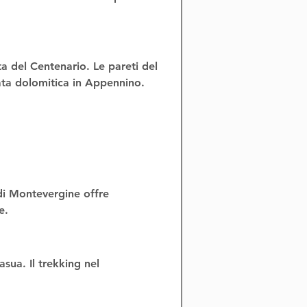
ta del Centenario
. Le pareti del 
ta dolomitica in Appennino
.
 di Montevergine
 offre 
e
.
asua
. Il 
trekking nel 