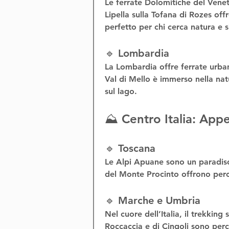
Le 
ferrate Dolomitiche del Vene
Lipella
 sulla Tofana di Rozes off
perfetto per chi cerca natura e 
🔹 Lombardia
La Lombardia offre 
ferrate urba
Val di Mello è immerso nella natu
sul lago
.
⛰️ Centro Italia: Appe
🔹 Toscana
Le 
Alpi Apuane
 sono un paradiso
del 
Monte Procinto
 offrono perc
🔹 Marche e Umbria
Nel cuore dell’Italia, il 
trekking s
Roccaccia
 e di 
Cingoli
 sono perc