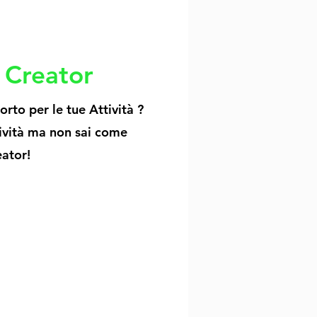
i
Creator
rto per le tue Attività ?
tività ma non sai come
eator!