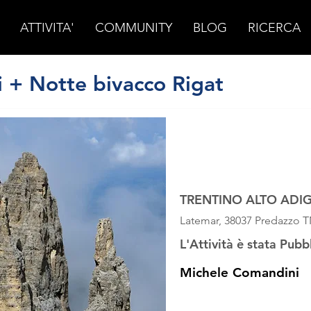
ATTIVITA'
COMMUNITY
BLOG
RICERCA
i + Notte bivacco Rigat
SETTEMBRE 2023
sabato 30 settem
TRENTINO ALTO ADI
Latemar, 38037 Predazzo TN
L'Attività è stata Pubb
Michele Comandini