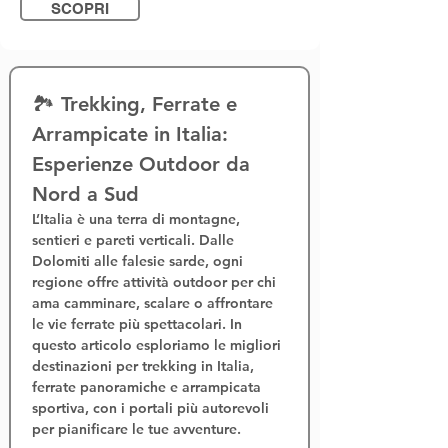
SCOPRI
🏞️ Trekking, Ferrate e 
Arrampicate in Italia: 
Esperienze Outdoor da 
Nord a Sud
L’Italia è una terra di montagne, 
sentieri e pareti verticali. Dalle 
Dolomiti alle falesie sarde, ogni 
regione offre 
attività outdoor
 per chi 
ama camminare, scalare o affrontare 
le 
vie ferrate
 più spettacolari. In 
questo articolo esploriamo le migliori 
destinazioni per 
trekking in Italia
, 
ferrate panoramiche
 e 
arrampicata 
sportiva
, con i portali più autorevoli 
per pianificare le tue avventure.