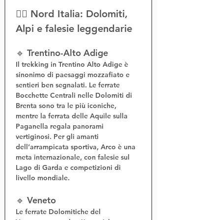
🧗‍♂️ Nord Italia: Dolomiti, 
Alpi e falesie leggendarie
🔹 Trentino-Alto Adige
Il 
trekking in Trentino Alto Adige
 è 
sinonimo di paesaggi mozzafiato e 
sentieri ben segnalati. Le 
ferrate 
Bocchette Centrali
 nelle Dolomiti di 
Brenta sono tra le più iconiche, 
mentre la 
ferrata delle Aquile
 sulla 
Paganella regala panorami 
vertiginosi. Per gli amanti 
dell’
arrampicata sportiva
, Arco è una 
meta internazionale, con falesie sul 
Lago di Garda e competizioni di 
livello mondiale.
🔹 Veneto
Le 
ferrate Dolomitiche del 