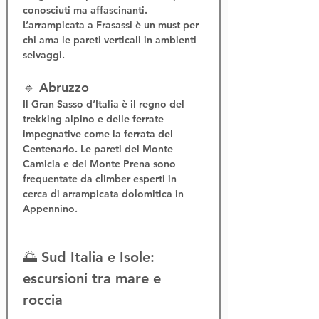
conosciuti ma affascinanti. 
L’
arrampicata a Frasassi
 è un must per 
chi ama le pareti verticali in ambienti 
selvaggi.
🔹 Abruzzo
Il 
Gran Sasso d’Italia
 è il regno del 
trekking alpino
 e delle 
ferrate 
impegnative
 come la 
ferrata del 
Centenario
. Le pareti del Monte 
Camicia e del Monte Prena sono 
frequentate da climber esperti in 
cerca di 
arrampicata dolomitica in 
Appennino
.
🌅 Sud Italia e Isole: 
escursioni tra mare e 
roccia