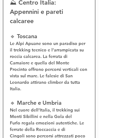
⛰️ Centro Italia: 
Appennini e pareti 
calcaree
🔹 Toscana
Le 
Alpi Apuane
 sono un paradiso per 
il 
trekking tecnico
 e l’
arrampicata su 
roccia calcarea
. La 
ferrata di 
Camaiore
 e quella del 
Monte 
Procinto
 offrono percorsi verticali con 
vista sul mare. Le falesie di San 
Leonardo attirano climber da tutta 
Italia.
🔹 Marche e Umbria
Nel cuore dell’Italia, il 
trekking sui 
Monti Sibillini
 e nella 
Gola del 
Furlo
 regala emozioni autentiche. Le 
ferrate della Roccaccia
 e di 
Cingoli
 sono percorsi attrezzati poco 