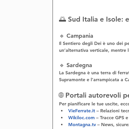
🌅 Sud Italia e Isole:
🔹 Campania
Il 
Sentiero degli Dei
 è uno dei pe
un’alternativa verticale, mentre l
🔹 Sardegna
La Sardegna è una terra di 
ferra
Supramonte
 e l’
arrampicata a C
🌐 Portali autorevoli p
Per pianificare le tue uscite, ecco
VieFerrate.it
 – Relazioni tec
Wikiloc.com
 – Tracce GPS e 
Montagna.tv
 – News, sicurez