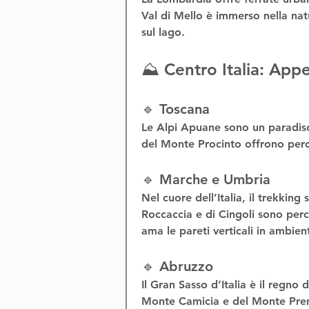
Val di Mello è immerso nella natu
sul lago
.
⛰️ Centro Italia: Appe
🔹 Toscana
Le 
Alpi Apuane
 sono un paradiso
del 
Monte Procinto
 offrono perc
🔹 Marche e Umbria
Nel cuore dell’Italia, il 
trekking s
Roccaccia
 e di 
Cingoli
 sono perc
ama le pareti verticali in ambient
🔹 Abruzzo
Il 
Gran Sasso d’Italia
 è il regno d
Monte Camicia e del Monte Prena