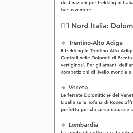
destinazioni per 
trekking in Itali
tue avventure.
🧗‍♂️ Nord Italia: Dolo
🔹 Trentino-Alto Adige
Il 
trekking in Trentino Alto Adig
Centrali
 nelle Dolomiti di Brenta
vertiginosi. Per gli amanti dell’
a
competizioni di livello mondiale.
🔹 Veneto
Le 
ferrate Dolomitiche del Vene
Lipella
 sulla Tofana di Rozes off
perfetto per chi cerca natura e 
🔹 Lombardia
La Lombardia offre 
ferrate urba