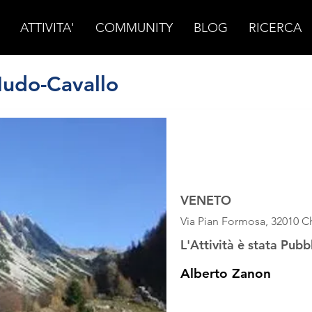
ATTIVITA'
COMMUNITY
BLOG
RICERCA
Nudo-Cavallo
OTTOBRE 2024
domenica 27 otto
VENETO
Via Pian Formosa, 32010 Ch
L'Attività è stata Pubb
Alberto Zanon