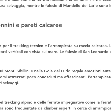
ra selvaggia, mentre le falesie di Mandello del Lario sono id
nnini e pareti calcaree
 per il 
trekking tecnico
 e l’
arrampicata su roccia calcarea
. 
orsi verticali con vista sul mare. Le falesie di San Leonardo a
ui Monti Sibillini
 e nella 
Gola del Furlo
 regala emozioni aute
orsi attrezzati poco conosciuti ma affascinanti. L’
arrampicata
i selvaggi.
el 
trekking alpino
 e delle 
ferrate impegnative
 come la 
ferra
 sono frequentate da climber esperti in cerca di 
arrampica