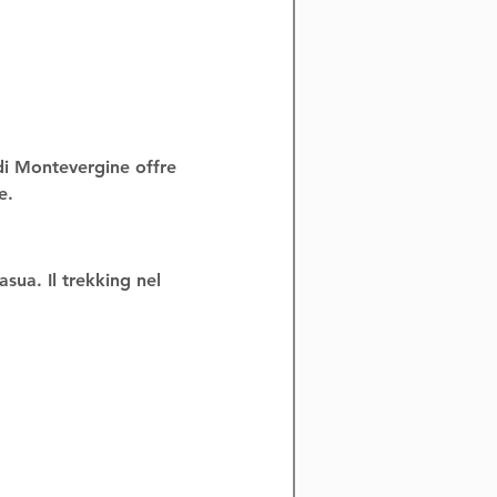
 di Montevergine
 offre 
e
.
asua
. Il 
trekking nel 