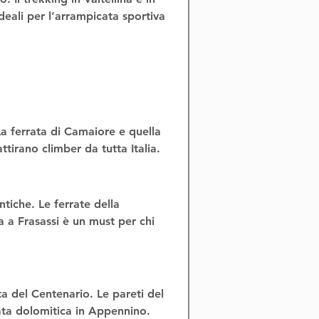
eali per l’
arrampicata sportiva 
La 
ferrata di Camaiore
 e quella 
ttirano climber da tutta Italia.
ntiche. Le 
ferrate della 
 a Frasassi
 è un must per chi 
ta del Centenario
. Le pareti del 
ta dolomitica in Appennino
.