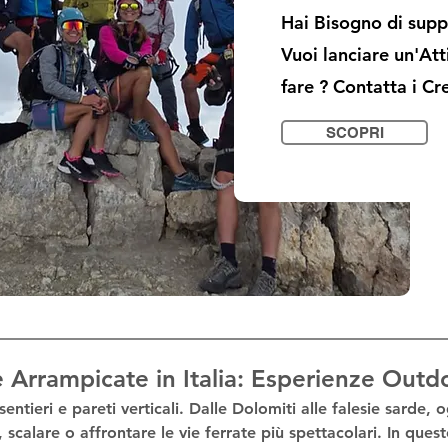
Hai Bisogno di suppo
Vuoi lanciare un'At
fare ? Contatta i Cr
SCOPRI
 e Arrampicate in Italia: Esperienze Out
sentieri e pareti verticali. Dalle Dolomiti alle falesie sarde, 
scalare o affrontare le 
vie ferrate
 più spettacolari. In ques