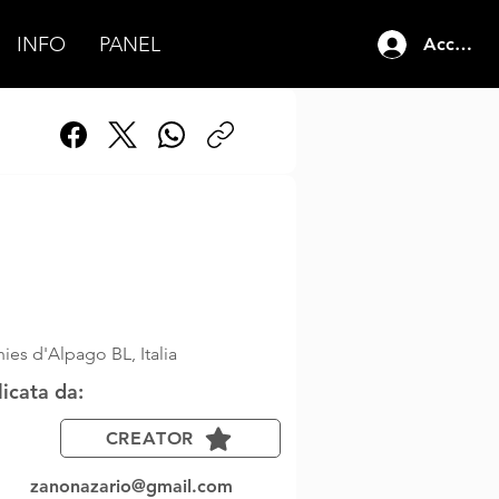
INFO
PANEL
Accedi
bre 2024
07:30
ies d'Alpago BL, Italia
licata da:
CREATOR
zanonazario@gmail.com