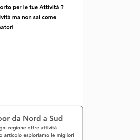
rto per le tue Attività ?
tività ma non sai come
eator!
door da Nord a Sud
ogni regione offre 
attività 
to articolo esploriamo le migliori 