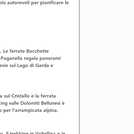
 più autorevoli per pianificare le 
. Le 
ferrate Bocchette 
a Paganella regala panorami 
esie sul Lago di Garda e 
na
 sul Cristallo e la 
ferrata 
ing sulle Dolomiti Bellunesi
 è 
 per l’
arrampicata alpina
.
o. Il 
trekking in Valtellina
 e in 