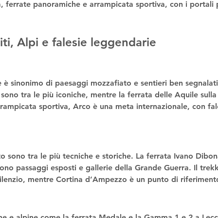
a
, 
ferrate panoramiche
 e 
arrampicata sportiva
, con i portali
miti, Alpi e falesie leggendarie
e
 è sinonimo di paesaggi mozzafiato e sentieri ben segnalati
 sono tra le più iconiche, mentre la 
ferrata delle Aquile
 sull
rrampicata sportiva
, Arco è una meta internazionale, con fal
to
 sono tra le più tecniche e storiche. La 
ferrata Ivano Dibo
rono passaggi esposti e gallerie della Grande Guerra. Il 
trekk
silenzio, mentre Cortina d’Ampezzo è un punto di riferimento
ne e alpine
 come la 
ferrata Medale
 e la 
Gamma 1 e 2
 a Lecc