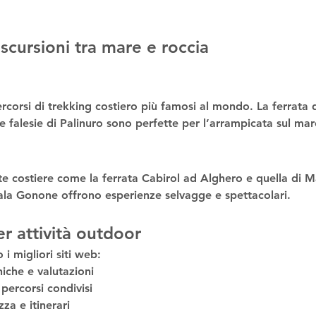
 escursioni tra mare e roccia
rcorsi di 
trekking costiero
 più famosi al mondo. La 
ferrata
e falesie di Palinuro sono perfette per l’
arrampicata sul mar
te costiere
 come la 
ferrata Cabirol
 ad Alghero e quella di 
M
ala Gonone
 offrono esperienze selvagge e spettacolari.
er attività outdoor
 i migliori siti web:
niche e valutazioni
percorsi condivisi
za e itinerari