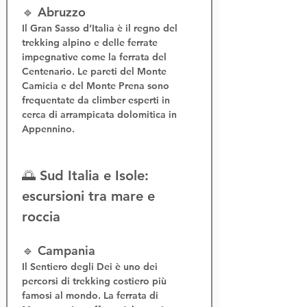
🔹 Abruzzo
Il 
Gran Sasso d’Italia
 è il regno del 
trekking alpino
 e delle 
ferrate 
impegnative
 come la 
ferrata del 
Centenario
. Le pareti del Monte 
Camicia e del Monte Prena sono 
frequentate da climber esperti in 
cerca di 
arrampicata dolomitica in 
Appennino
.
🌅 Sud Italia e Isole: 
escursioni tra mare e 
roccia
🔹 Campania
Il 
Sentiero degli Dei
 è uno dei 
percorsi di 
trekking costiero
 più 
famosi al mondo. La 
ferrata di 