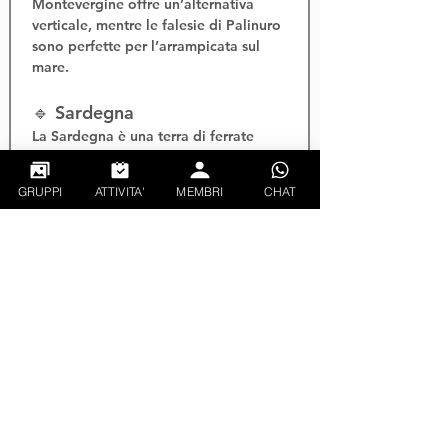
Montevergine
 offre un’alternativa 
verticale, mentre le falesie di Palinuro 
sono perfette per l’
arrampicata sul 
mare
.
🔹 Sardegna
La Sardegna è una terra di 
ferrate 
costiere
 come la 
ferrata Cabirol
 ad 
Alghero e quella di 
Masua
. Il 
trekking 
GRUPPI
ATTIVITA'
MEMBRI
CHAT
nel Supramonte
 e l’
arrampicata a 
Cala Gonone
 offrono esperienze 
selvagge e spettacolari.
🌐 Portali autorevoli per 
attività outdoor
Per pianificare le tue uscite, ecco i 
migliori siti web:
VieFerrate.it
 – Relazioni tecniche 
e valutazioni
Wikiloc.com
 – Tracce GPS e 