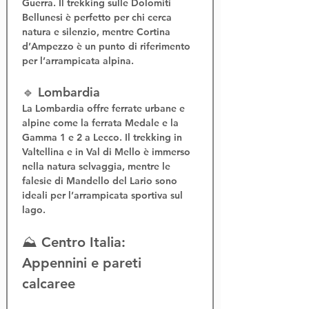
Guerra. Il 
trekking sulle Dolomiti 
Bellunesi
 è perfetto per chi cerca 
natura e silenzio, mentre Cortina 
d’Ampezzo è un punto di riferimento 
per l’
arrampicata alpina
.
🔹 Lombardia
La Lombardia offre 
ferrate urbane e 
alpine
 come la 
ferrata Medale
 e la 
Gamma 1 e 2
 a Lecco. Il 
trekking in 
Valtellina
 e in Val di Mello è immerso 
nella natura selvaggia, mentre le 
falesie di Mandello del Lario sono 
ideali per l’
arrampicata sportiva sul 
lago
.
⛰️ Centro Italia: 
Appennini e pareti 
calcaree