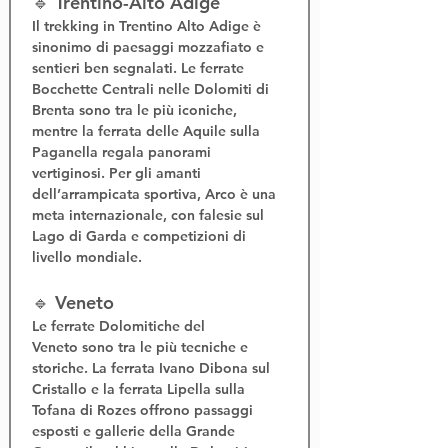
🔹 Trentino-Alto Adige
Il 
trekking in Trentino Alto Adige
 è 
sinonimo di paesaggi mozzafiato e 
sentieri ben segnalati. Le 
ferrate 
Bocchette Centrali
 nelle Dolomiti di 
Brenta sono tra le più iconiche, 
mentre la 
ferrata delle Aquile
 sulla 
Paganella regala panorami 
vertiginosi. Per gli amanti 
dell’
arrampicata sportiva
, Arco è una 
meta internazionale, con falesie sul 
Lago di Garda e competizioni di 
livello mondiale.
🔹 Veneto
Le 
ferrate Dolomitiche del 
Veneto
 sono tra le più tecniche e 
storiche. La 
ferrata Ivano Dibona
 sul 
Cristallo e la 
ferrata Lipella
 sulla 
Tofana di Rozes offrono passaggi 
esposti e gallerie della Grande 