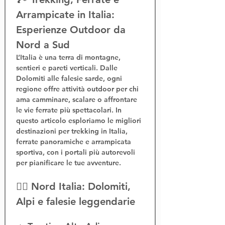
Arrampicate in Italia: 
Esperienze Outdoor da 
Nord a Sud
L’Italia è una terra di montagne, 
sentieri e pareti verticali. Dalle 
Dolomiti alle falesie sarde, ogni 
regione offre 
attività outdoor
 per chi 
ama camminare, scalare o affrontare 
le 
vie ferrate
 più spettacolari. In 
questo articolo esploriamo le migliori 
destinazioni per 
trekking in Italia
, 
ferrate panoramiche
 e 
arrampicata 
sportiva
, con i portali più autorevoli 
per pianificare le tue avventure.
🧗‍♂️ Nord Italia: Dolomiti, 
Alpi e falesie leggendarie