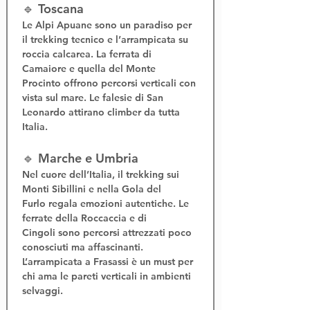
🔹 Toscana
Le 
Alpi Apuane
 sono un paradiso per 
il 
trekking tecnico
 e l’
arrampicata su 
roccia calcarea
. La 
ferrata di 
Camaiore
 e quella del 
Monte 
Procinto
 offrono percorsi verticali con 
vista sul mare. Le falesie di San 
Leonardo attirano climber da tutta 
Italia.
🔹 Marche e Umbria
Nel cuore dell’Italia, il 
trekking sui 
Monti Sibillini
 e nella 
Gola del 
Furlo
 regala emozioni autentiche. Le 
ferrate della Roccaccia
 e di 
Cingoli
 sono percorsi attrezzati poco 
conosciuti ma affascinanti. 
L’
arrampicata a Frasassi
 è un must per 
chi ama le pareti verticali in ambienti 
selvaggi.