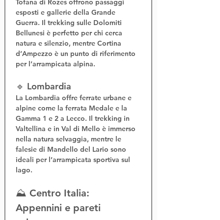
Tofana di Rozes offrono passaggi 
esposti e gallerie della Grande 
Guerra. Il 
trekking sulle Dolomiti 
Bellunesi
 è perfetto per chi cerca 
natura e silenzio, mentre Cortina 
d’Ampezzo è un punto di riferimento 
per l’
arrampicata alpina
.
🔹 Lombardia
La Lombardia offre 
ferrate urbane e 
alpine
 come la 
ferrata Medale
 e la 
Gamma 1 e 2
 a Lecco. Il 
trekking in 
Valtellina
 e in Val di Mello è immerso 
nella natura selvaggia, mentre le 
falesie di Mandello del Lario sono 
ideali per l’
arrampicata sportiva sul 
lago
.
⛰️ Centro Italia: 
Appennini e pareti 