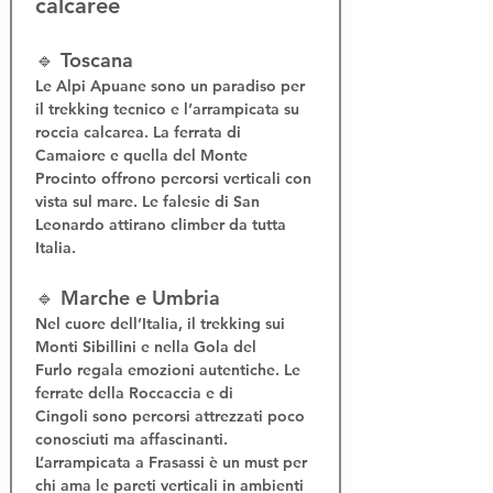
calcaree
🔹 Toscana
Le 
Alpi Apuane
 sono un paradiso per 
il 
trekking tecnico
 e l’
arrampicata su 
roccia calcarea
. La 
ferrata di 
Camaiore
 e quella del 
Monte 
Procinto
 offrono percorsi verticali con 
vista sul mare. Le falesie di San 
Leonardo attirano climber da tutta 
Italia.
🔹 Marche e Umbria
Nel cuore dell’Italia, il 
trekking sui 
Monti Sibillini
 e nella 
Gola del 
Furlo
 regala emozioni autentiche. Le 
ferrate della Roccaccia
 e di 
Cingoli
 sono percorsi attrezzati poco 
conosciuti ma affascinanti. 
L’
arrampicata a Frasassi
 è un must per 
chi ama le pareti verticali in ambienti 