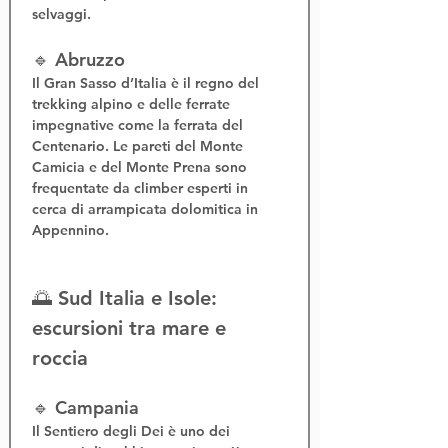
selvaggi.
🔹 Abruzzo
Il 
Gran Sasso d’Italia
 è il regno del 
trekking alpino
 e delle 
ferrate 
impegnative
 come la 
ferrata del 
Centenario
. Le pareti del Monte 
Camicia e del Monte Prena sono 
frequentate da climber esperti in 
cerca di 
arrampicata dolomitica in 
Appennino
.
🌅 Sud Italia e Isole: 
escursioni tra mare e 
roccia
🔹 Campania
Il 
Sentiero degli Dei
 è uno dei 