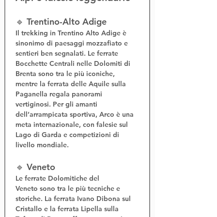
🔹 Trentino-Alto Adige
Il 
trekking in Trentino Alto Adige
 è 
sinonimo di paesaggi mozzafiato e 
sentieri ben segnalati. Le 
ferrate 
Bocchette Centrali
 nelle Dolomiti di 
Brenta sono tra le più iconiche, 
mentre la 
ferrata delle Aquile
 sulla 
Paganella regala panorami 
vertiginosi. Per gli amanti 
dell’
arrampicata sportiva
, Arco è una 
meta internazionale, con falesie sul 
Lago di Garda e competizioni di 
livello mondiale.
🔹 Veneto
Le 
ferrate Dolomitiche del 
Veneto
 sono tra le più tecniche e 
storiche. La 
ferrata Ivano Dibona
 sul 
Cristallo e la 
ferrata Lipella
 sulla 