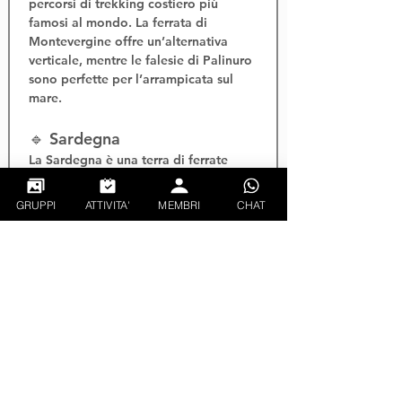
percorsi di 
trekking costiero
 più 
famosi al mondo. La 
ferrata di 
Montevergine
 offre un’alternativa 
verticale, mentre le falesie di Palinuro 
sono perfette per l’
arrampicata sul 
mare
.
🔹 Sardegna
La Sardegna è una terra di 
ferrate 
costiere
 come la 
ferrata Cabirol
 ad 
Alghero e quella di 
Masua
. Il 
trekking 
GRUPPI
ATTIVITA'
MEMBRI
CHAT
nel Supramonte
 e l’
arrampicata a 
Cala Gonone
 offrono esperienze 
selvagge e spettacolari.
🌐 Portali autorevoli per 
attività outdoor
Per pianificare le tue uscite, ecco i 
migliori siti web:
VieFerrate.it
 – Relazioni tecniche 