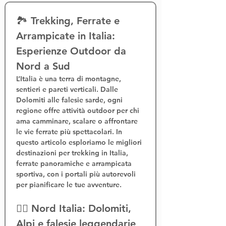
🏞️ Trekking, Ferrate e 
Arrampicate in Italia: 
Esperienze Outdoor da 
Nord a Sud
L’Italia è una terra di montagne, 
sentieri e pareti verticali. Dalle 
Dolomiti alle falesie sarde, ogni 
regione offre 
attività outdoor
 per chi 
ama camminare, scalare o affrontare 
le 
vie ferrate
 più spettacolari. In 
questo articolo esploriamo le migliori 
destinazioni per 
trekking in Italia
, 
ferrate panoramiche
 e 
arrampicata 
sportiva
, con i portali più autorevoli 
per pianificare le tue avventure.
🧗‍♂️ Nord Italia: Dolomiti, 
Alpi e falesie leggendarie