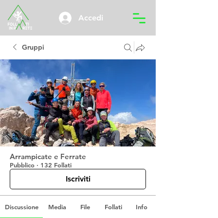
Accedi
Gruppi
Arrampicate e Ferrate
Pubblico
·
132 Follati
Iscriviti
Discussione
Media
File
Follati
Info