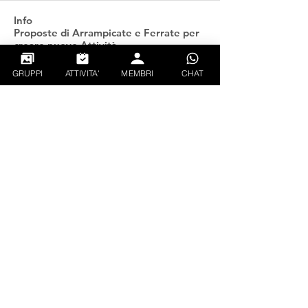
Info
Proposte di Arrampicate e Ferrate per
creare nuove Attività
...
Continua a Leggere
GRUPPI
ATTIVITA'
MEMBRI
CHAT
Follati
gianluca_xx
Segui
PIETRO TAUROZZI
Segui
CREATOR
EXPLORER
ciando93
Segui
ciando93
Rushi Dalve
Segui
Walter Weissensteiner
Segui
Vedi tutti Follati (132)
PRIVACY
CONDIZIONI GENERALI