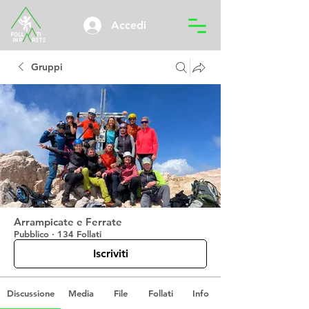
Accedi
Gruppi
Arrampicate e Ferrate
Pubblico
·
134 Follati
Iscriviti
Discussione
Media
File
Follati
Info