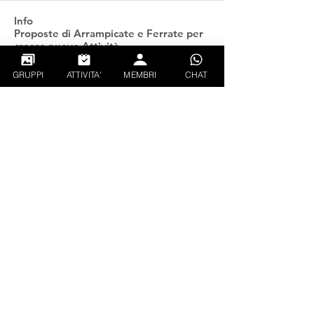
Info
Proposte di Arrampicate e Ferrate per
creare nuove Attività
...
Continua a Leggere
GRUPPI
ATTIVITA'
MEMBRI
CHAT
Follati
gianluca_xx
Segui
PIETRO TAUROZZI
Segui
CREATOR
EXPLORER
ciando93
Segui
ciando93
Rushi Dalve
Segui
Walter Weissensteiner
Segui
Vedi tutti Follati (134)
PRIVACY
CONDIZIONI GENERALI