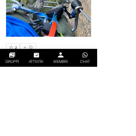
2
2
1
50
GRUPPI
ATTIVITA'
MEMBRI
CHAT
Write a comment...
Newest
Unknown member
Sep 01, 2025
La consiglio a chi ha già una buona 
esperienza di ferrate. Dura 3 ore quindi è 
necessaria una discreta resistenza.
A me è piaciuta molto.