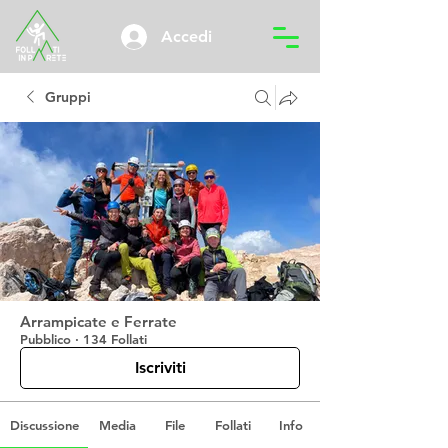
Accedi
Gruppi
Arrampicate e Ferrate
Pubblico
·
134 Follati
Iscriviti
Discussione
Media
File
Follati
Info