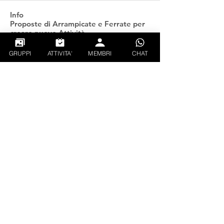
Info
Proposte di Arrampicate e Ferrate per
creare nuove Attività
...
Continua a Leggere
GRUPPI
ATTIVITA'
MEMBRI
CHAT
Follati
gianluca_xx
Segui
PIETRO TAUROZZI
Segui
CREATOR
EXPLORER
ciando93
Segui
ciando93
Rushi Dalve
Segui
Walter Weissensteiner
Segui
Vedi tutti Follati (135)
PRIVACY
CONDIZIONI GENERALI