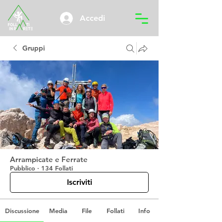
Accedi
Gruppi
Arrampicate e Ferrate
Pubblico
·
134 Follati
Iscriviti
Discussione
Media
File
Follati
Info