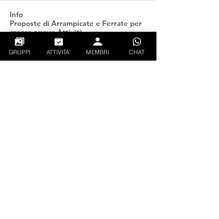
Info
Proposte di Arrampicate e Ferrate per
creare nuove Attività
...
Continua a Leggere
GRUPPI
ATTIVITA'
MEMBRI
CHAT
Follati
gianluca_xx
Segui
PIETRO TAUROZZI
Segui
CREATOR
EXPLORER
ciando93
Segui
ciando93
Rushi Dalve
Segui
Walter Weissensteiner
Segui
Vedi tutti Follati (134)
PRIVACY
CONDIZIONI GENERALI