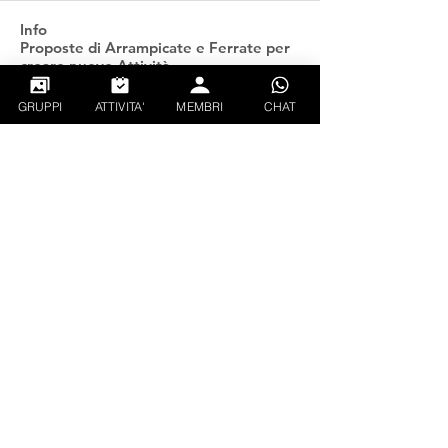
Info
Proposte di Arrampicate e Ferrate per
creare nuove Attività
...
Continua a Leggere
GRUPPI
ATTIVITA'
MEMBRI
CHAT
Follati
gianluca_xx
Segui
PIETRO TAUROZZI
Segui
CREATOR
EXPLORER
ciando93
Segui
ciando93
Rushi Dalve
Segui
Walter Weissensteiner
Segui
Vedi tutti Follati (134)
PRIVACY
CONDIZIONI GENERALI