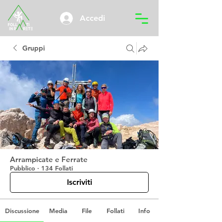
Accedi
Gruppi
Arrampicate e Ferrate
Pubblico
·
134 Follati
Iscriviti
Discussione
Media
File
Follati
Info