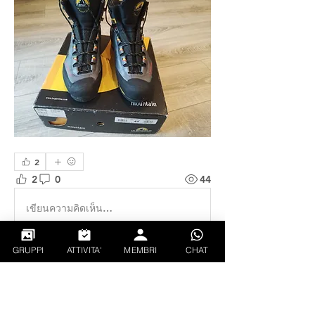
2
2
0
44
เขียนความคิดเห็น…
GRUPPI
ATTIVITA'
MEMBRI
CHAT
Info
Dedicato alla compra-vendita privata di
attrezzatura per l'a
...
Continua a Leggere