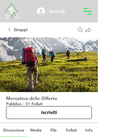
Accedi
Gruppi
Mercatino delle Offerte
Pubblico
·
31 Follati
Iscriviti
Discussione
Media
File
Follati
Info