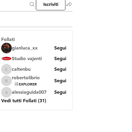
Iscriviti
Follati
gianluca_xx
Segui
Studio vajenti
Segui
caltenbu
Segui
caltenbu
robertolibrio
Segui
robertolibrio
EXPLORER
alessiaguida007
Segui
alessiaguida007
Vedi tutti Follati (31)