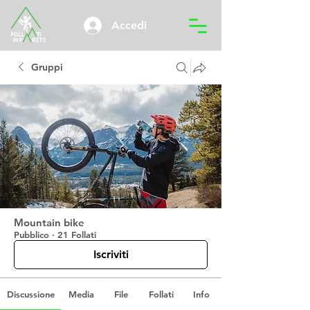
Accedi
Gruppi
Mountain bike
Pubblico
·
21 Follati
Iscriviti
Discussione
Media
File
Follati
Info