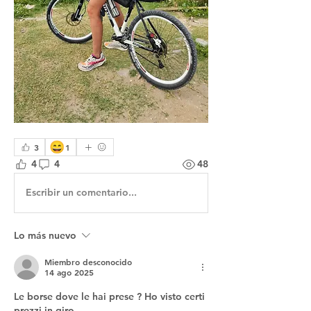
😄
3
1
4
4
48
Escribir un comentario...
Lo más nuevo
Miembro desconocido
14 ago 2025
Le borse dove le hai prese ? Ho visto certi 
prezzi in giro 