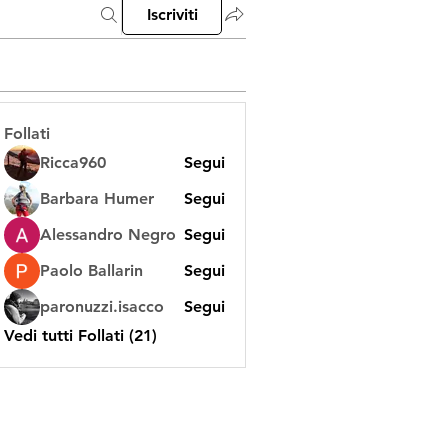
Iscriviti
Follati
Ricca960
Segui
Barbara Humer
Segui
Alessandro Negro
Segui
Paolo Ballarin
Segui
paronuzzi.isacco
Segui
Vedi tutti Follati (21)