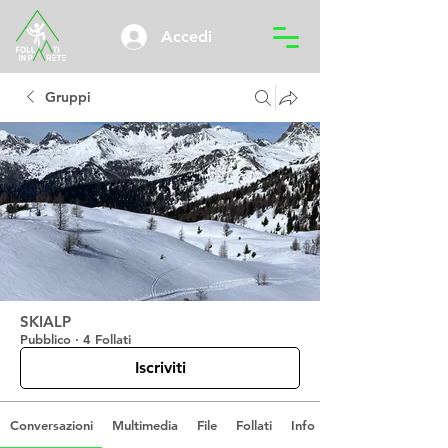
Accedi
Gruppi
SKIALP
Pubblico
·
4 Follati
Iscriviti
Conversazioni
Multimedia
File
Follati
Info