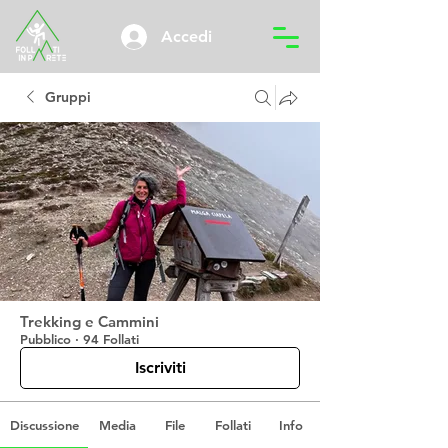
Accedi
Gruppi
Trekking e Cammini
Pubblico
·
94 Follati
Iscriviti
Discussione
Media
File
Follati
Info