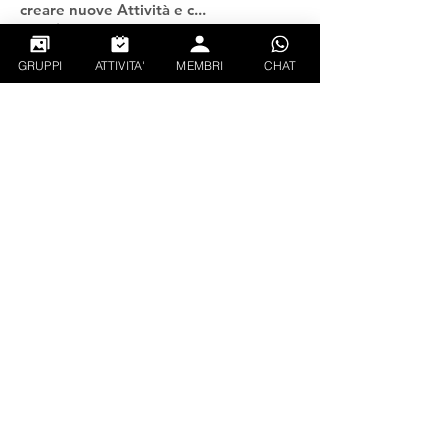
creare nuove Attività e c
...
Continua a Leggere
GRUPPI
ATTIVITA'
MEMBRI
CHAT
Follati
Martin Regolini
Segui
Pam
Segui
alessandrotomei71
Segui
Fabio Perego
Segui
EXPLORER
Sara Bragagnolo
Segui
Vedi tutti Follati (94)
PRIVACY
CONDIZIONI GENERALI
SERVICE
GALLERY
INVIA FOTO