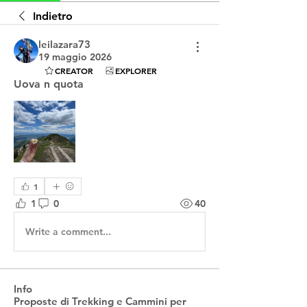
Indietro
leilazara73
19 maggio 2026
CREATOR
EXPLORER
Uova n quota
1
1
0
40
Write a comment...
Info
Proposte di Trekking e Cammini per