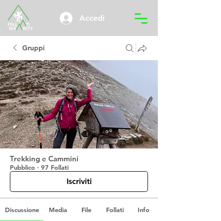
Accedi
Gruppi
Trekking e Cammini
Pubblico
·
97 Follati
Iscriviti
Discussione
Media
File
Follati
Info