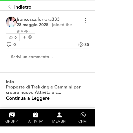
Indietro
francesca.ferrara333
28 maggio 2025
·
joined the
group.
0
0
35
Scrivi un commento...
Info
Proposte di Trekking e Cammini per
creare nuove Attività e c
...
Continua a Leggere
Follati
GRUPPI
ATTIVITA'
MEMBRI
CHAT
Martin Regolini
Segui