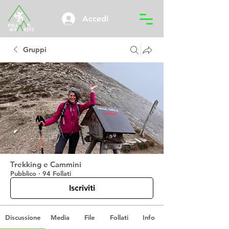
Accedi
Gruppi
Trekking e Cammini
Pubblico
·
94 Follati
Iscriviti
Discussione
Media
File
Follati
Info