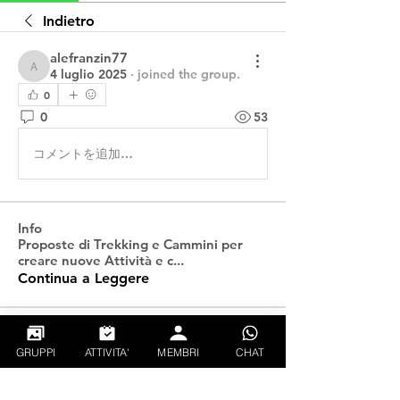
Indietro
alefranzin77
4 luglio 2025
·
joined the group.
alefranzin77
0
0
53
コメントを追加…
Info
Proposte di Trekking e Cammini per
creare nuove Attività e c
...
Continua a Leggere
Follati
GRUPPI
ATTIVITA'
MEMBRI
CHAT
Martin Regolini
Segui
Pam
Segui