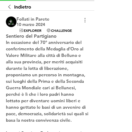
Indietro
Follati in Parete
10 marzo 2024
EXPLORER
CHALLENGE
Sentiero del Partigiano
In occasione del 70° anniversario del 
conferimento della Medaglia d’Oro al 
Valore Militare alla città di Belluno e 
alla sua provincia, per meriti acquisiti 
durante la lotta di liberazione, 
proponiamo un percorso in montagna, 
sui luoghi della Prima e della Seconda 
Guerra Mondiale cari ai Bellunesi, 
perché è lì che i loro padri hanno 
lottato per diventare uomini liberi e 
hanno gettato le basi di un avvenire di 
pace, democrazia, solidarietà sui quali si 
basa la nostra convivenza civile.