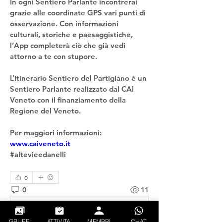
In ogni Sentiero Parlante incontrerai 
grazie alle coordinate GPS vari punti di 
osservazione. Con informazioni 
culturali, storiche e paesaggistiche, 
l’App completerà ciò che già vedi 
attorno a te con stupore.
L’itinerario Sentiero del Partigiano è un 
Sentiero Parlante realizzato dal CAI 
Veneto con il finanziamento della 
Regione del Veneto.
Per maggiori informazioni: 
www.caiveneto.it
#altevieedanelli
0
0
11
Write a comment...
GRUPPI
ATTIVITA'
MEMBRI
CHAT