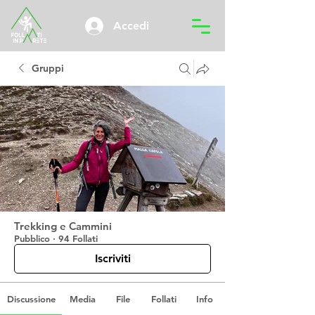
Accedi
Gruppi
Trekking e Cammini
Pubblico
·
94 Follati
Iscriviti
Discussione
Media
File
Follati
Info