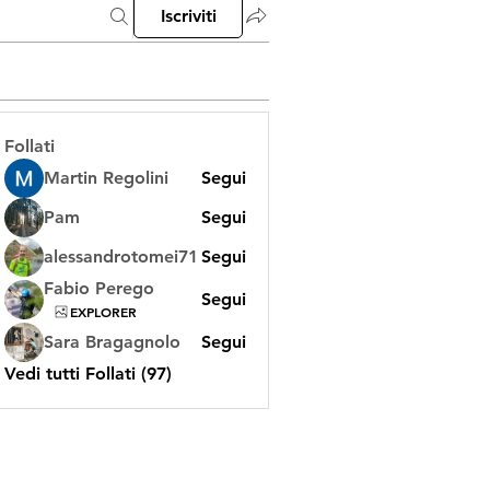
Iscriviti
Follati
Martin Regolini
Segui
Pam
Segui
alessandrotomei71
Segui
Fabio Perego
Segui
EXPLORER
Sara Bragagnolo
Segui
Vedi tutti Follati (97)