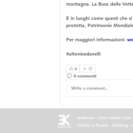
montagna. La Busa delle Vette 
È in luoghi come questi che s
protetta, Patrimonio Mondiale
Per maggiori informazioni: 
ww
#altevieedanelli
0
0 commenti
Write a comment...
ELARKARJ -
P.IVA 02424610224
Follati in Parete - trekking -