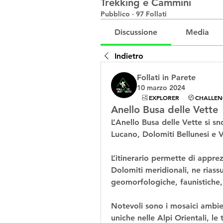
Trekking e Cammini
Pubblico
·
97 Follati
Discussione
Media
Indietro
Follati in Parete
10 marzo 2024
EXPLORER
CHALLEN
Anello Busa delle Vette
L’Anello Busa delle Vette si sn
Lucano, Dolomiti Bellunesi e 
L’itinerario permette di apprez
Dolomiti meridionali, ne riass
geomorfologiche, faunistiche, 
Notevoli sono i mosaici ambient
uniche nelle Alpi Orientali, le