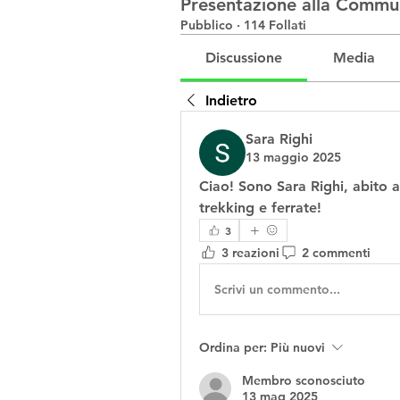
Presentazione alla Commu
Pubblico
·
114 Follati
Discussione
Media
Indietro
Sara Righi
13 maggio 2025
Ciao! Sono Sara Righi, abito 
trekking e ferrate! 
3
3 reazioni
2 commenti
Scrivi un commento...
Ordina per:
Più nuovi
Membro sconosciuto
13 mag 2025