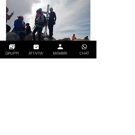
GRUPPI
ATTIVITA'
MEMBRI
CHAT
2
2
0
109
Write a comment...
Info
Presentati alla Community di Follati in
Parete
Follati